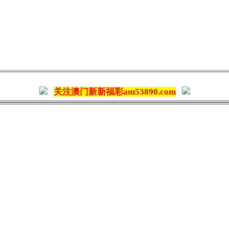
关注澳门新新福彩am53890.com