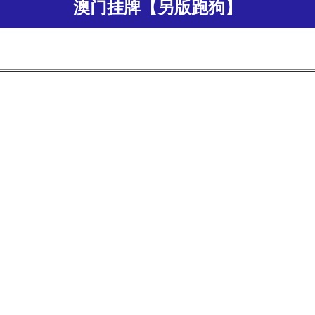
澳门挂牌【另版跑狗】