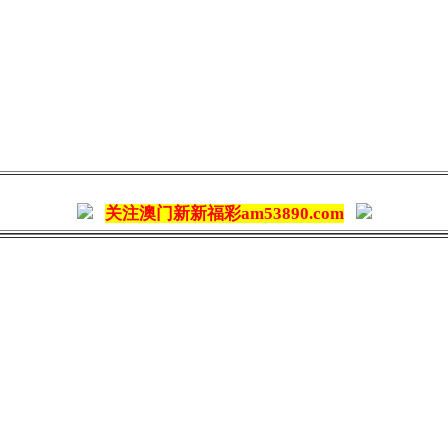
关注澳门新新福彩am53890.com