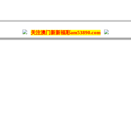
关注澳门新新福彩am53890.com