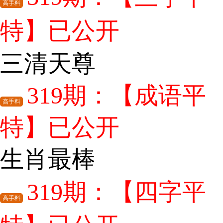
高手料
特】已公开
三清天尊
319期：【成语平
高手料
特】已公开
生肖最棒
319期：
【四字平
高手料