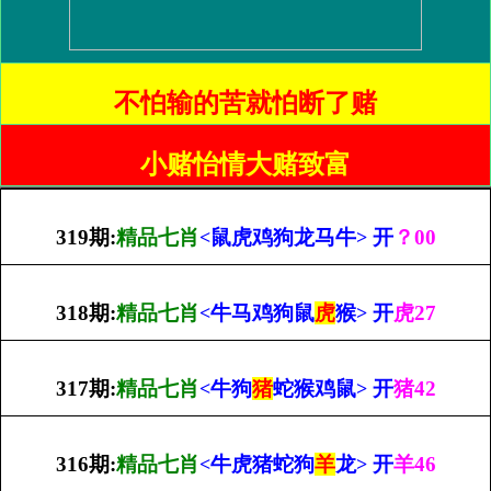
不怕输的苦就怕断了赌
小赌怡情大赌致富
319期
:
精品七肖
鼠虎鸡狗龙马牛
开
？00
<
>
318期
:
精品七肖
牛马鸡狗鼠
虎
猴
开
虎27
<
>
317期
:
精品七肖
牛狗
猪
蛇猴鸡鼠
开
猪42
<
>
316期
:
精品七肖
牛虎猪蛇狗
羊
龙
开
羊46
<
>