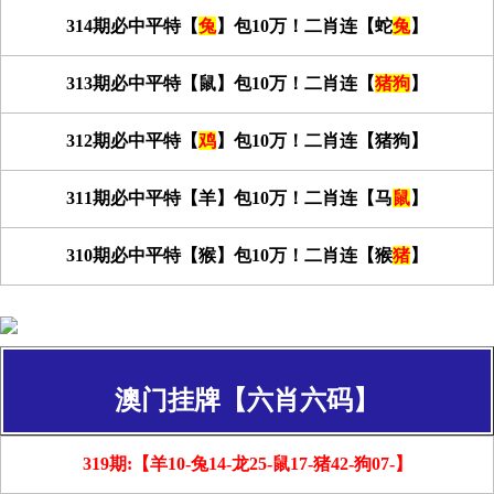
314期
必中平特
【
兔
】
包10万！二肖连
【
蛇
兔
】
313期
必中平特
【鼠
】
包10万！二肖连
【
猪
狗
】
312期
必中平特
【
鸡
】
包10万！二肖连
【
猪狗
】
311期
必中平特
【羊
】
包10万！二肖连
【
马
鼠
】
310期
必中平特
【猴
】
包10万！二肖连
【
猴
猪
】
澳门挂牌【六肖六码】
319期:
【
羊10-兔14-龙25-鼠17-猪42-狗07-
】