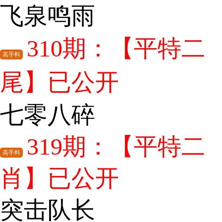
飞泉鸣雨
310期：
【平特二
高手料
尾】已公开
七零八碎
319期：【平特二
高手料
肖】已公开
突击队长