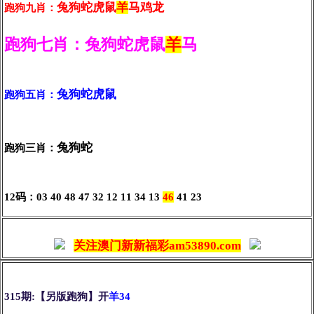
兔狗蛇虎鼠
羊
马鸡龙
跑狗九肖：
跑狗七肖：兔狗蛇虎鼠
羊
马
兔狗蛇虎鼠
跑狗五肖：
兔狗蛇
跑狗三肖：
12码：
03 40 48 47 32 12 11 34 13
46
41 23
关注澳门新新福彩am53890.com
315期:【另版跑狗】开
羊34