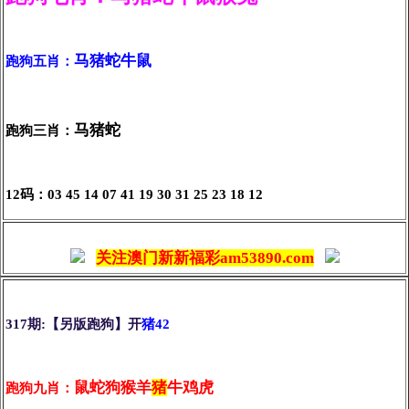
马猪蛇牛鼠
跑狗五肖：
马猪蛇
跑狗三肖：
12码：
03 45 14 07 41 19 30 31 25 23 18 12
关注澳门新新福彩am53890.com
317期:【另版跑狗】开
猪42
鼠蛇狗猴羊
猪
牛鸡虎
跑狗九肖：