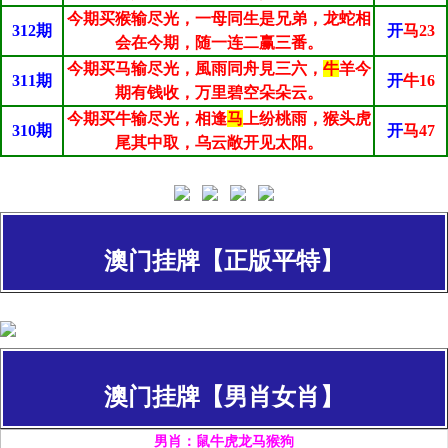
今期买猴输尽光，一母同生是兄弟，龙蛇相
312期
开
马23
会在今期，随一连二赢三番。
今期买马输尽光，風雨同舟見三六，
牛
羊今
311期
开
牛16
期有钱收，万里碧空朵朵云。
今期买牛输尽光，相逢
马
上纷桃雨，猴头虎
310期
开
马47
尾其中取，乌云敞开见太阳。
澳门挂牌【正版平特】
澳门挂牌【男肖女肖】
男肖：鼠牛虎龙马猴狗