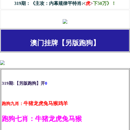
319期：《主攻：内幕规律平特肖:
<
虎
>
下50万》！
澳门挂牌【另版跑狗】
319期:【另版跑狗】开
0
牛猪龙虎兔马猴鸡羊
跑狗九肖：
跑狗七肖：牛猪龙虎兔马猴