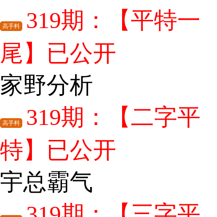
319期：
【平特一
高手料
尾】已公开
家野分析
319期：
【二字平
高手料
特】已公开
宇总霸气
319期：
【三字平