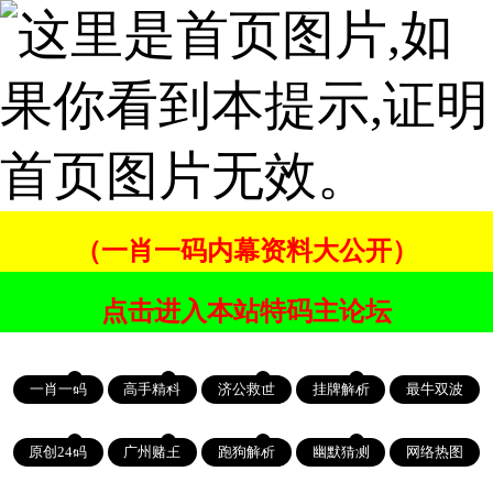
（一肖一码内幕资料大公开）
点击进入本站特码主论坛
一肖一码
高手精料
济公救世
挂牌解析
最牛双波
原创24码
广州赌王
跑狗解析
幽默猜测
网络热图