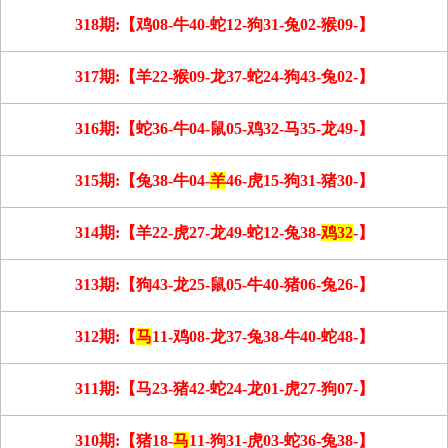
318期:
【
鸡08-牛40-蛇12-狗31-兔02-猴09-
】
317期:
【
羊22-猴09-龙37-蛇24-狗43-兔02-
】
316期:
【
蛇36-牛04-鼠05-鸡32-马35-龙49-
】
315期:
【
兔38-牛04-
羊
46-虎15-狗31-猪30-
】
314期:
【
羊22-虎27-龙49-蛇12-兔38-
鸡
32
-
】
313期:
【
狗43-龙25-鼠05-牛40-猪06-兔26-
】
312期:
【
马
11-鸡08-龙37-兔38-牛40-蛇48-
】
311期:
【
马23-猪42-蛇24-龙01-虎27-狗07-
】
310期:
【
猪18-
马
11-狗31-虎03-蛇36-兔38-
】