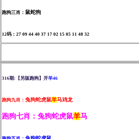
鼠蛇狗
跑狗三肖：
12码：
27 09 44 40 37 17 02 15 05 11 48 32
316期:【另版跑狗】开
羊46
兔狗蛇虎鼠
羊
马鸡龙
跑狗九肖：
跑狗七肖：兔狗蛇虎鼠
羊
马
兔狗蛇虎鼠
跑狗五肖：