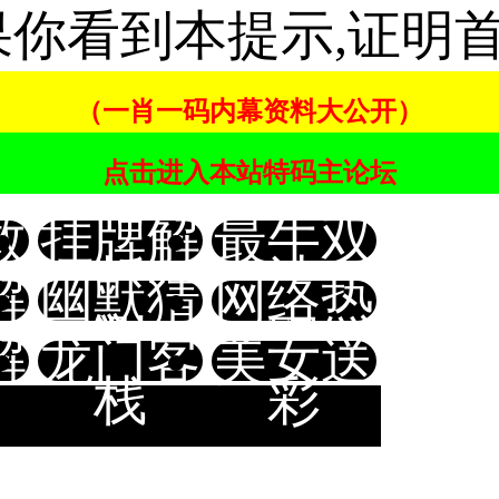
（一肖一码内幕资料大公开）
点击进入本站特码主论坛
救
挂牌解
最牛双
析
波
解
幽默猜
网络热
测
图
解
龙门客
美女送
栈
彩