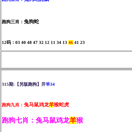
兔狗蛇
跑狗三肖：
12码：
03 40 48 47 32 12 11 34 13
46
41 23
315期:【另版跑狗】开
羊34
兔马鼠鸡龙
羊
猴蛇虎
跑狗九肖：
跑狗七肖：兔马鼠鸡龙
羊
猴