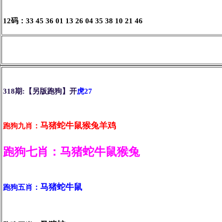
12码：
33 45 36 01 13 26 04 35 38 10 21 46
318期:【另版跑狗】开
虎27
马猪蛇牛鼠猴兔羊鸡
跑狗九肖：
跑狗七肖：马猪蛇牛鼠猴兔
马猪蛇牛鼠
跑狗五肖：