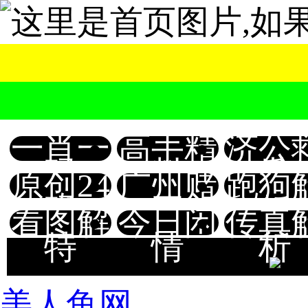
一肖一
高手精
济公
码
料
世
原创24
广州赌
跑狗
码
王
析
看图解
今日闲
传真
特
情
析
美人鱼网