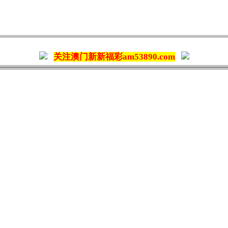
关注澳门新新福彩am53890.com