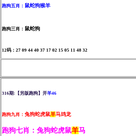
鼠蛇狗猴羊
跑狗五肖：
鼠蛇狗
跑狗三肖：
12码：
27 09 44 40 37 17 02 15 05 11 48 32
316期:【另版跑狗】开
羊46
兔狗蛇虎鼠
羊
马鸡龙
跑狗九肖：
跑狗七肖：兔狗蛇虎鼠
羊
马