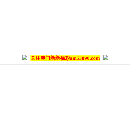
关注澳门新新福彩am53890.com