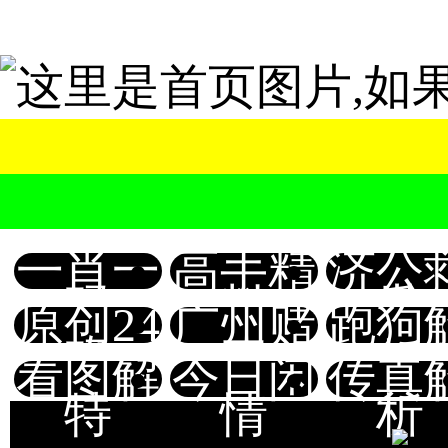
一肖一
高手精
济公
码
料
世
原创24
广州赌
跑狗
码
王
析
看图解
今日闲
传真
特
情
析