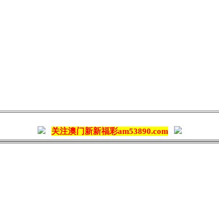
关注澳门新新福彩am53890.com