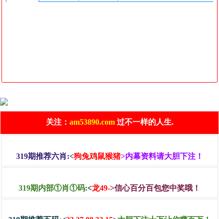
关注：
am53890.com
过不一样的人生.
319期
推荐六肖:<
狗兔鸡鼠猴猪
>
内幕资料请大胆下注！
319期内部①肖①码:
<
龙49-
>
信心百分百包您中奖哦！