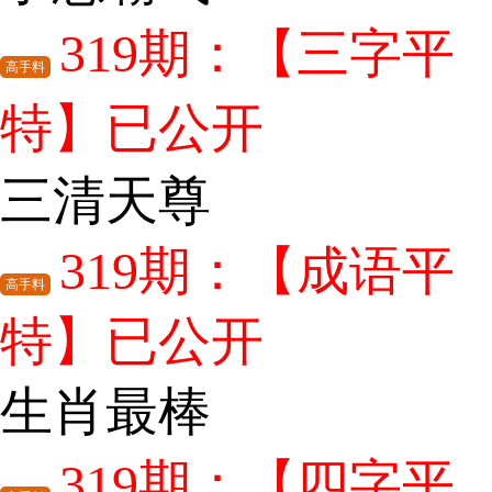
319期：
【三字平
高手料
特】已公开
三清天尊
319期：【成语平
高手料
特】已公开
生肖最棒
319期：
【四字平