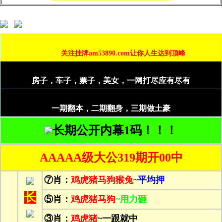
关注挂牌am53890.com让你人生达到顶峰
房子，车子，票子，美女，一网打尽应有尽有
一期翻本，二期翻身，三期做土豪
长期公开内幕1码！！！
AAAAA级大公319期开00中
⑦肖：
鸡虎猪马狗猴兔
~平均押
长
⑤肖：
鸡虎猪马狗
~用力砸
③肖：
鸡虎猪
~一跟就中