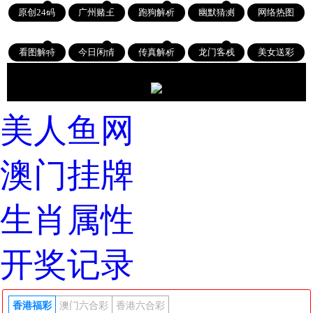
原创24码
广州赌王
跑狗解析
幽默猜测
网络热图
看图解特
今日闲情
传真解析
龙门客栈
美女送彩
美人鱼网
澳门挂牌
生肖属性
开奖记录