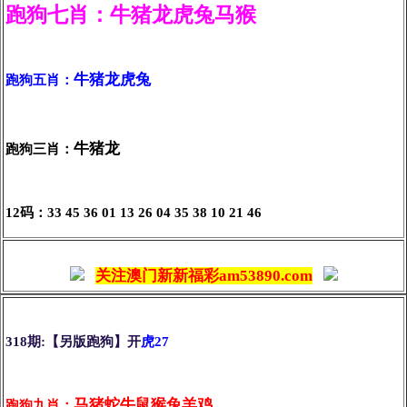
跑狗七肖：牛猪龙虎兔马猴
牛猪龙虎兔
跑狗五肖：
牛猪龙
跑狗三肖：
12码：
33 45 36 01 13 26 04 35 38 10 21 46
关注澳门新新福彩am53890.com
318期:【另版跑狗】开
虎27
马猪蛇牛鼠猴兔羊鸡
跑狗九肖：