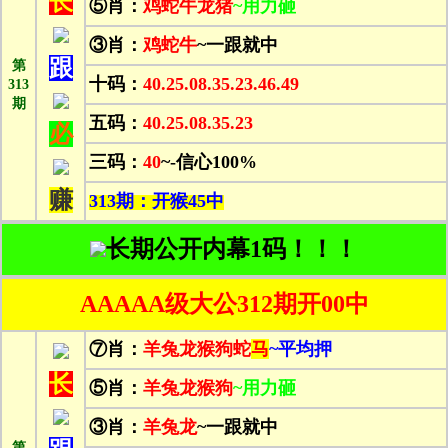
长
⑤肖：
鸡蛇牛龙猪
~用力砸
③肖：
鸡蛇牛
~一跟就中
跟
第
十码：
40.25.08.35.23.46.49
313
期
五码：
40.25.08.35.23
必
三码
：
40
~-信心100%
赚
313期：
开猴45中
长期公开内幕1码！！！
AAAAA级大公312期开00中
⑦肖：
羊兔龙猴狗蛇
马
~平均押
长
⑤肖：
羊兔龙猴狗
~用力砸
③肖：
羊兔龙
~一跟就中
第