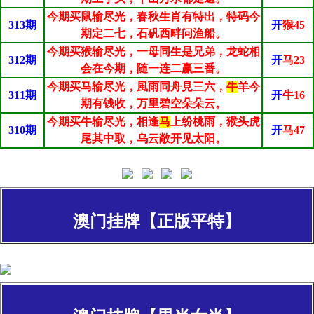
今期买鼠输尽光，春秋生肖有特出，特码今
313期
开
猴45
期定二七，石矾西畔问渔船。
今期买猴输尽光，一母同生是兄弟，龙蛇相
312期
开
马23
会在今期，随一连二赢三番。
今期买马输尽光，風雨同舟見三六，
牛
羊今
311期
开
牛16
期有钱收，万里碧空朵朵云。
今期买牛输尽光，相逢
马
上纷桃雨，猴头虎
310期
开
马47
尾其中取，乌云敞开见太阳。
澳门挂牌【正版平特】