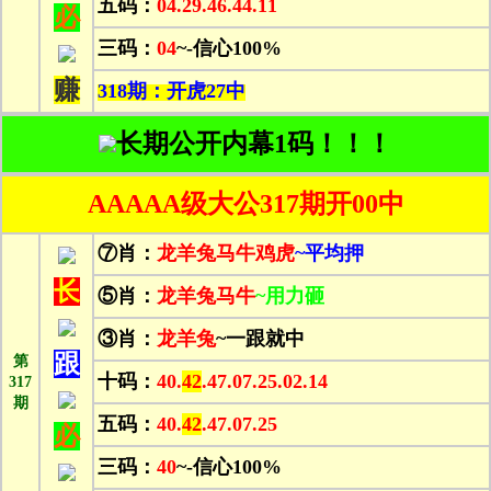
五码：
04.29.46.44.11
必
三码
：
04
~-信心100%
赚
318期：
开虎27中
长期公开内幕1码！！！
AAAAA级大公317期开00中
⑦肖：
龙羊兔马牛鸡虎
~平均押
长
⑤肖：
龙羊兔马牛
~用力砸
③肖：
龙羊兔
~一跟就中
跟
第
十码：
40.
42
.47.07.25.02.14
317
期
五码：
40.
42
.47.07.25
必
三码
：
40
~-信心100%