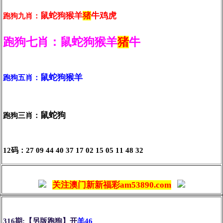
鼠蛇狗猴羊
猪
牛鸡虎
跑狗九肖：
跑狗七肖：鼠蛇狗猴羊
猪
牛
鼠蛇狗猴羊
跑狗五肖：
鼠蛇狗
跑狗三肖：
12码：
27 09 44 40 37 17 02 15 05 11 48 32
关注澳门新新福彩am53890.com
316期:【另版跑狗】开
羊46