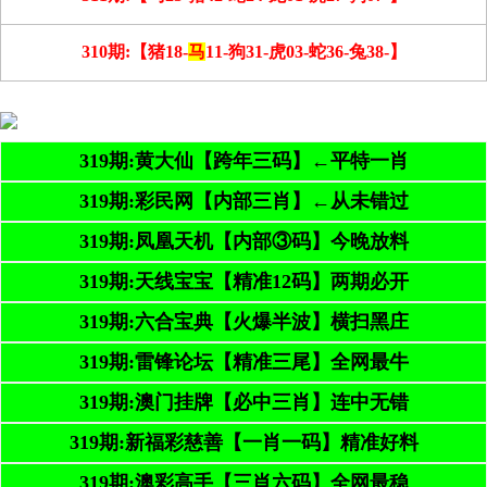
310期:
【
猪18-
马
11-狗31-虎03-蛇36-兔38-
】
319期:黄大仙【跨年三码】←平特一肖
319期:彩民网【内部三肖】←从未错过
319期:凤凰天机【内部③码】今晚放料
319期:天线宝宝【精准12码】两期必开
319期:六合宝典【火爆半波】横扫黑庄
319期:雷锋论坛【精准三尾】全网最牛
319期:澳门挂牌【必中三肖】连中无错
319期:新福彩慈善【一肖一码】精准好料
319期:澳彩高手【三肖六码】全网最稳