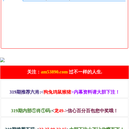
关注：
am53890.com
过不一样的人生.
319期
推荐六肖:<
狗兔鸡鼠猴猪
>
内幕资料请大胆下注！
319期内部①肖①码:
<
龙49-
>
信心百分百包您中奖哦！