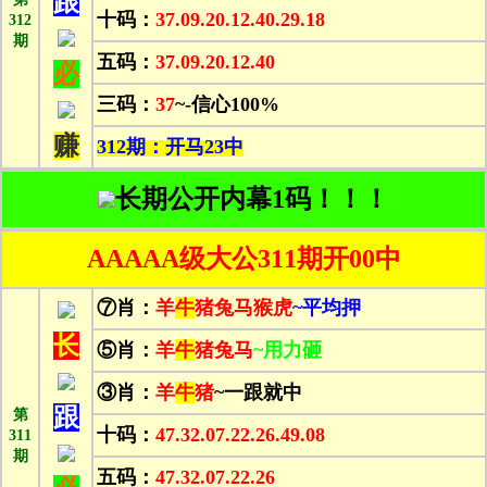
跟
十码：
37.09.20.12.40.29.18
312
期
五码：
37.09.20.12.40
必
三码
：
37
~-信心100%
赚
312期：
开马23中
长期公开内幕1码！！！
AAAAA级大公311期开00中
⑦肖：
羊
牛
猪兔马猴虎
~平均押
长
⑤肖：
羊
牛
猪兔马
~用力砸
③肖：
羊
牛
猪
~一跟就中
跟
第
十码：
47.32.07.22.26.49.08
311
期
五码：
47.32.07.22.26