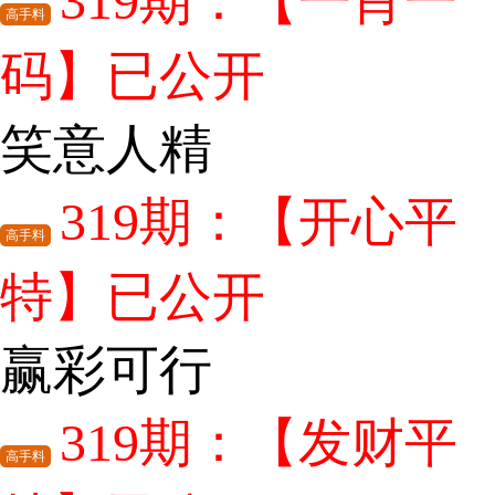
319期：
【一肖一
高手料
码】已公开
笑意人精
319期：
【
开心
平
高手料
特】已公开
赢彩可行
319期：
【发财平
高手料