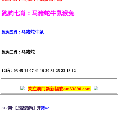
跑狗七肖：马猪蛇牛鼠猴兔
马猪蛇牛鼠
跑狗五肖：
马猪蛇
跑狗三肖：
12码：
03 45 14 07 41 19 30 31 25 23 18 12
关注澳门新新福彩am53890.com
317期:【另版跑狗】开
猪42