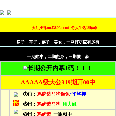
关注挂牌am53890.com让你人生达到顶峰
房子，车子，票子，美女，一网打尽应有尽有
一期翻本，二期翻身，三期做土豪
长期公开内幕1码！！！
AAAAA级大公319期开00中
⑦肖：
鸡虎猪马狗猴兔
~平均押
长
⑤肖：
鸡虎猪马狗
~用力砸
③肖：
鸡虎猪
~一跟就中