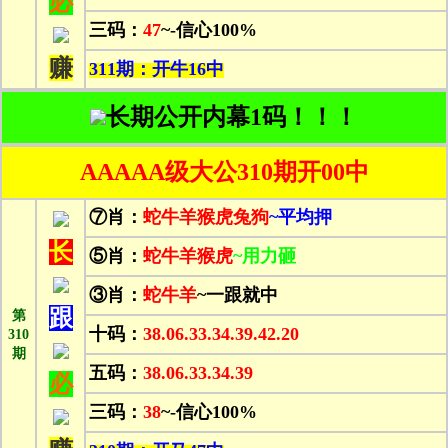
必
三码
：
47
~-信心100%
赚
311期：
开牛16中
长期公开内幕1码！！！
AAAAA级大公310期开00中
⑦肖：
蛇牛羊猴虎兔狗
~平均押
长
⑤肖：
蛇牛羊猴虎
~用力砸
③肖：
蛇牛羊
~一跟就中
跟
第
十码：
38.06.33.34.39.42.20
310
期
五码：
38.06.33.34.39
必
三码
：
38
~-信心100%