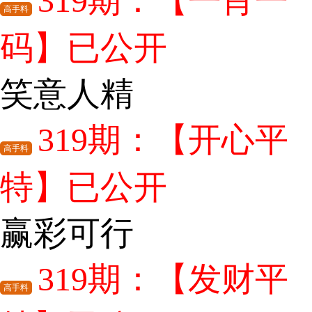
319期：
【一肖一
高手料
码】已公开
笑意人精
319期：
【
开心
平
高手料
特】已公开
赢彩可行
319期：
【发财平
高手料