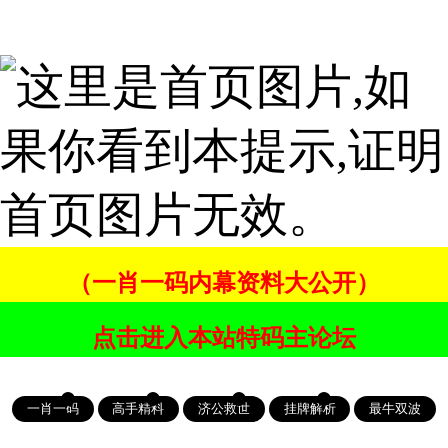
（一肖一码内幕资料大公开）
点击进入本站特码主论坛
一肖一码
高手精料
济公救世
挂牌解析
最牛双波