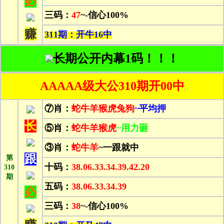
必
三码
：
47
~-信心100%
赚
311期：
开牛16中
长期公开内幕1码！！！
AAAAA级大公310期开00中
⑦肖：
蛇牛羊猴虎兔狗
~平均押
长
⑤肖：
蛇牛羊猴虎
~用力砸
③肖：
蛇牛羊
~一跟就中
跟
第
十码：
38.06.33.34.39.42.20
310
期
五码：
38.06.33.34.39
必
三码
：
38
~-信心100%