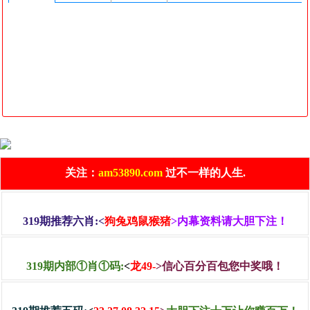
关注：
am53890.com
过不一样的人生.
319期
推荐六肖:<
狗兔鸡鼠猴猪
>
内幕资料请大胆下注！
319期内部①肖①码:
<
龙49-
>
信心百分百包您中奖哦！